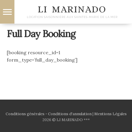
Aller
Aller
LI MARINADO
à
au
la
contenu
LOCATION SAISONNIÈRE AUX SAINTES-MARIE DE LA MER
navigation
Full Day Booking
Réservations
Accès
[booking resource_id=1
form_type=’full_day_booking’]
Ouvrir
Les activités à proximité
le
menu
Contactez-nous
enfant
Français
(
Français
)
Conditions générales - Conditions d'annulation
|
Mentions Légales
2026 © LI MARINADO ***